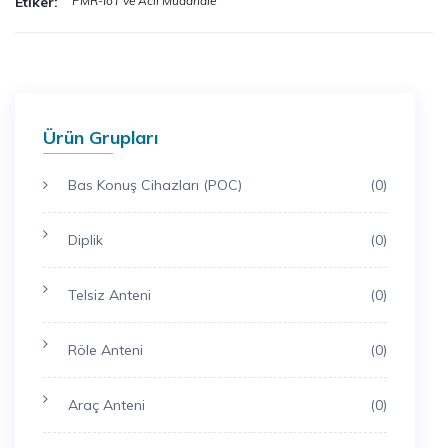
Etiker:
PMR-IoT ve Acil Müdahale
Ürün Grupları
Bas Konuş Cihazları (POC)
(0)
Diplik
(0)
Telsiz Anteni
(0)
Röle Anteni
(0)
Araç Anteni
(0)