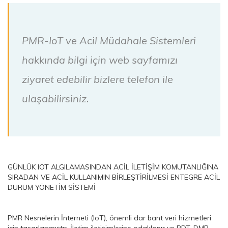
PMR-IoT ve Acil Müdahale Sistemleri
hakkında bilgi için web sayfamızı
ziyaret edebilir bizlere telefon ile
ulaşabilirsiniz.
GÜNLÜK IOT ALGILAMASINDAN ACİL İLETİŞİM KOMUTANLIĞINA
SIRADAN VE ACİL KULLANIMIN BİRLEŞTİRİLMESİ ENTEGRE ACİL
DURUM YÖNETİM SİSTEMİ
PMR Nesnelerin İnterneti (IoT), önemli dar bant veri hizmetleri
için tasarlanmıştır. İletim iletişimlerine odaklanır ve PDT, DMR,